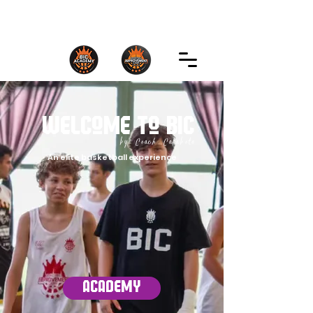
Welcome to BIC
by Coach Calabote
An elite basketball experience
Academy